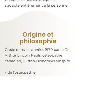
s’adapte entièrement à la personne.
Origine et
philosophie
Créée dans les années 1970 par le Dr
Arthur Lincoln Pauls, ostéopathe
canadien, l’Ortho-Bionomy® s’inspire
:
•⁠ ⁠de l’ostéopathie
•⁠ ⁠des travaux du Dr Lawrence Jones
•⁠ ⁠de certains principes des arts
martiaux
•⁠ ⁠de l’observation fine des lois
naturelles du vivant