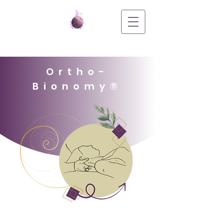
Ortho-
Bionomy®