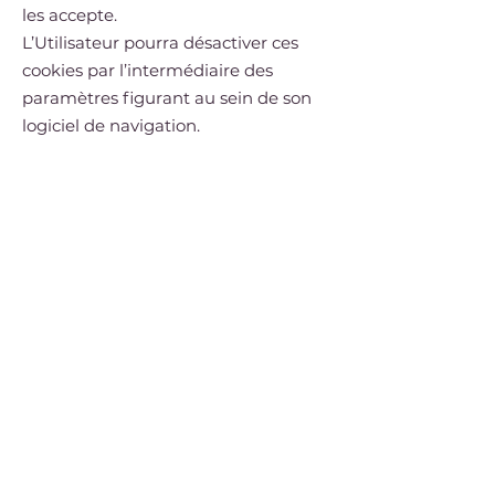
les accepte.
L’Utilisateur pourra désactiver ces
cookies par l’intermédiaire des
paramètres figurant au sein de son
logiciel de navigation.
3. Vos choix en matière de
confidentialité
Pour en savoir plus sur la manière
de gérer, supprimer ou bloquer les
cookies, veuillez consulter les
paramètres de confidentialité de
votre navigateur.
Veuillez noter que la désactivation
des cookies pourrait affecter
négativement votre expérience
utilisateur sur le site.